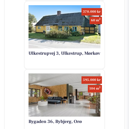
370.000 kr
2
60 m
Ulkestrupvej 3, Ulkestrup, Mørkøv
595.000 kr
2
104 m
Bygaden 36, Bybjerg, Orø