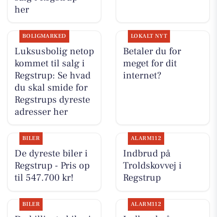
her
BOLIGMARKED
LOKALT NYT
Luksusbolig netop
Betaler du for
kommet til salg i
meget for dit
Regstrup: Se hvad
internet?
du skal smide for
Regstrups dyreste
adresser her
BILER
ALARM112
De dyreste biler i
Indbrud på
Regstrup - Pris op
Troldskovvej i
til 547.700 kr!
Regstrup
BILER
ALARM112