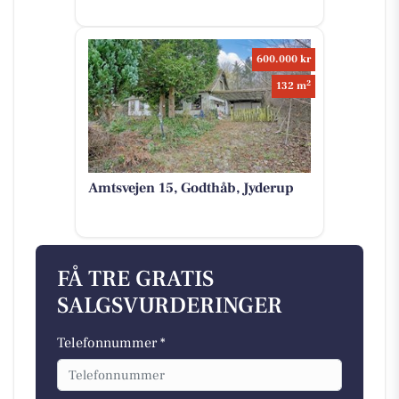
600.000 kr
2
132 m
Amtsvejen 15, Godthåb, Jyderup
FÅ TRE GRATIS
SALGSVURDERINGER
Telefonnummer *