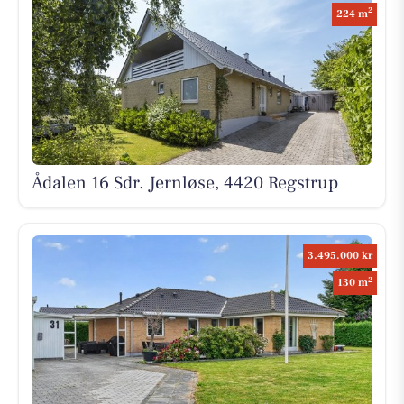
2
224 m
Ådalen 16 Sdr. Jernløse, 4420 Regstrup
3.495.000 kr
2
130 m