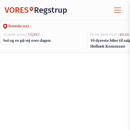
VORES
Regstrup
Seneste nyt ›
15 timer siden |
VEJRET
07-08-2026 14:15 |
BILER
Sol og ro på vej over dagen
10 dyreste biler til sa
Holbæk Kommune