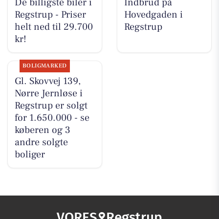
De billigste biler i
Indbrud på
Regstrup - Priser
Hovedgaden i
helt ned til 29.700
Regstrup
kr!
BOLIGMARKED
Gl. Skovvej 139,
Nørre Jernløse i
Regstrup er solgt
for 1.650.000 - se
køberen og 3
andre solgte
boliger
VORES
Regstrup