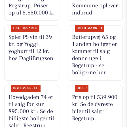
Regstrup. Priser
Kommune oplever
op til 5.850.000 kr
indbrud
DAGLIGVARER
BOLIGMARKED
Spier PS vin til 39
Butterupvej 65 og
kr. og Yoggi
1 anden boliger er
yoghurt til 12 kr.
kommet til salg
hos DagliBrugsen
denne uge i
Regstrup - se
boligerne her.
BOLIGMARKED
BILER
Hovedgaden 74 er
Pris op til 539.900
til salg for kun
kr! Se de dyreste
895.000 kr.: Se de
biler til salg i
billigste boliger til
Regstrup
salg i Regstrup