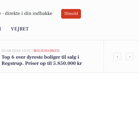
 -
direkte i din indbakke
Tilmeld
R
VEJRET
05-08-2026 13:01 |
BOLIGMARKED
02-08-2026 16:0
‹
›
Top 6 over dyreste boliger til salg i
Spier PS vin 
Regstrup. Priser op til 5.850.000 kr
12 kr. hos D