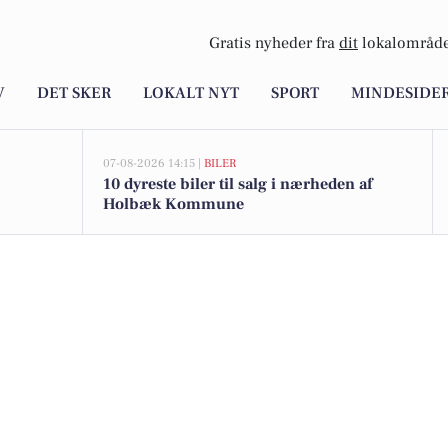
Gratis nyheder fra
dit
lokalområde
V
DET SKER
LOKALT NYT
SPORT
MINDESIDE
07-08-2026 14:15 |
BILER
10 dyreste biler til salg i nærheden af
Holbæk Kommune