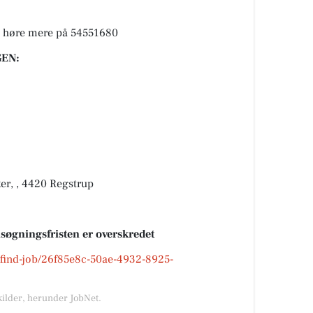
og høre mere på 54551680
EN:
er, , 4420 Regstrup
nsøgningsfristen er overskredet
k/find-job/26f85e8c-50ae-4932-8925-
kilder, herunder JobNet.