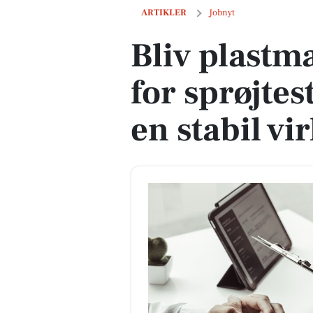
Bliv plastmager med ansvar for sprøjte
ARTIKLER
Jobnyt
Bliv plastm
for sprøjte
en stabil v