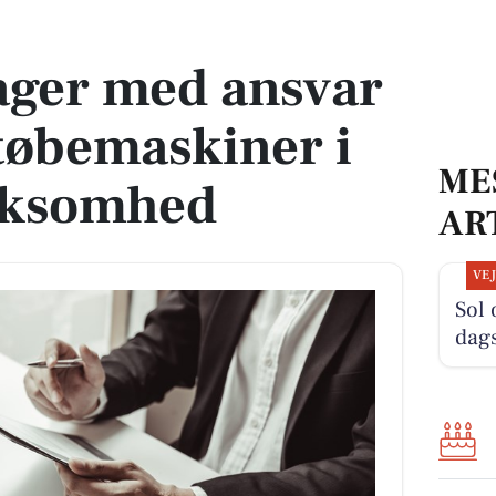
støbemaskiner i en stabil virksomhed
ager med ansvar
støbemaskiner i
ME
irksomhed
AR
VE
Sol 
dag