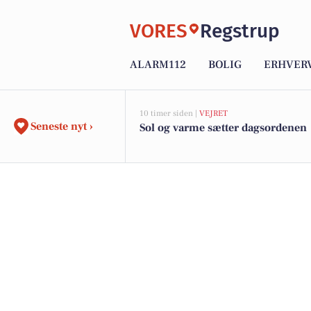
VORES
Regstrup
ALARM112
BOLIG
ERHVER
10 timer siden |
VEJRET
Seneste nyt ›
Sol og varme sætter dagsordenen