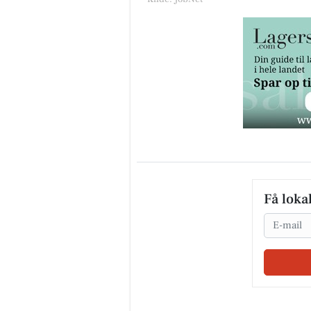
Få loka
Email