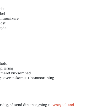
dst
ibel
kommunikere
idst
ejde
ghold
oplæring
ommeret virksomhed
lge overenskomst + bonusordning
r dig, så send din ansøgning til
vestsjaelland-