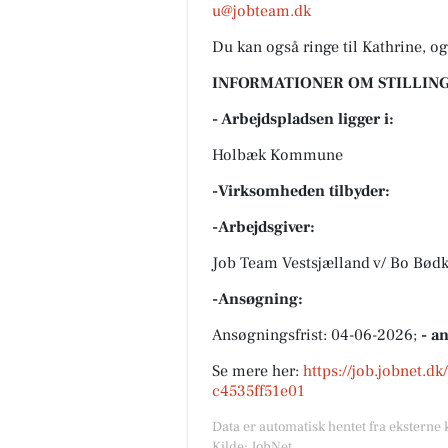
u@jobteam.dk
Du kan også ringe til Kathrine, 
INFORMATIONER OM STILLING
- Arbejdspladsen ligger i:
Holbæk Kommune
-Virksomheden tilbyder:
-Arbejdsgiver:
Job Team Vestsjælland v/ Bo Bødk
-Ansøgning:
Ansøgningsfrist: 04-06-2026;
- a
Se mere her:
https://job.jobnet.d
c4535ff51e01
Data er automatisk hentet fra eksterne 
Kilde: JobNet