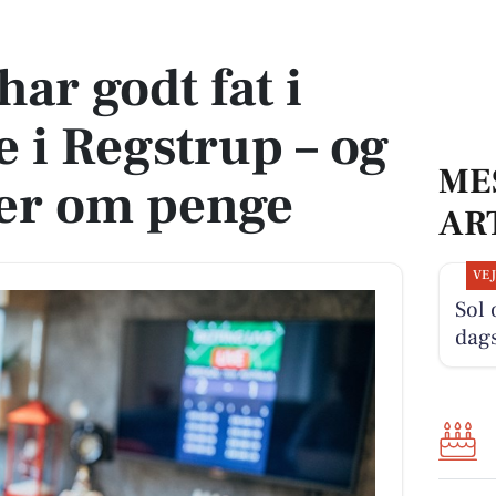
 i Regstrup – og mange spiller om penge
har godt fat i
 i Regstrup – og
ME
ler om penge
AR
VE
Sol 
dag