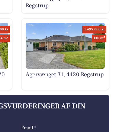
Regstrup
00 kr
3.495.000 kr
2
2
24 m
130 m
20
Agervænget 31, 4420 Regstrup
LGSVURDERINGER AF DIN
Email *