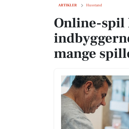
Online-spil har godt fat i indbyggerne
ARTIKLER
Husstand
Online-spil 
indbyggerne
mange spil