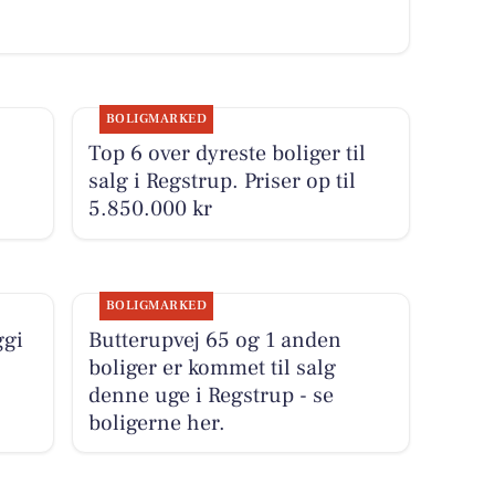
BOLIGMARKED
Top 6 over dyreste boliger til
salg i Regstrup. Priser op til
5.850.000 kr
BOLIGMARKED
ggi
Butterupvej 65 og 1 anden
boliger er kommet til salg
denne uge i Regstrup - se
boligerne her.