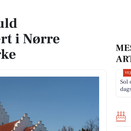
ernløse Kirke
uld
t i Nørre
ME
rke
AR
VE
Sol 
dag