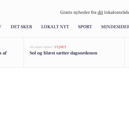
Gratis nyheder fra
dit
lokalområde
V
DET SKER
LOKALT NYT
SPORT
MINDESIDE
16 timer siden |
VEJRET
n af
Sol og blæst sætter dagsordenen