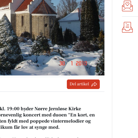
Del artikel
l. 19:00 byder Nørre Jernløse Kirke
ørnevenlig koncert med duoen "En kort, en
ften fyldt med poppede vintermelodier og
likum får lov at synge med.