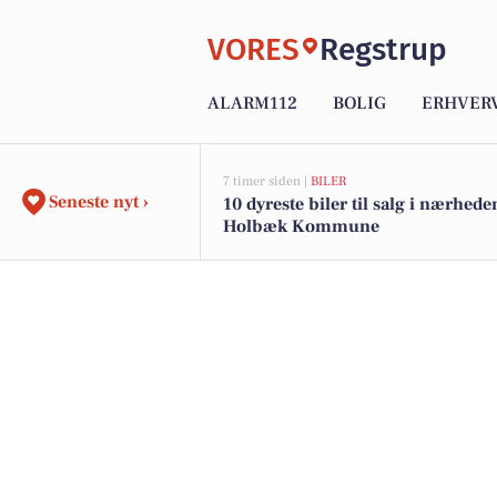
VORES
Regstrup
ALARM112
BOLIG
ERHVER
7 timer siden |
BILER
Seneste nyt ›
10 dyreste biler til salg i nærhede
Holbæk Kommune