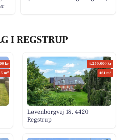
er
LG I REGSTRUP
00 kr
4.250.000 kr
2
2
35 m
461 m
Løvenborgvej 18, 4420
Regstrup