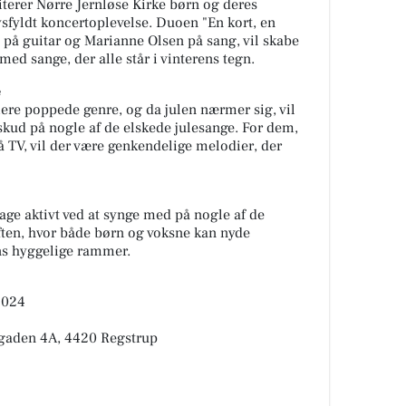
iterer Nørre Jernløse Kirke børn og deres
ysfyldt koncertoplevelse. Duoen "En kort, en
 på guitar og Marianne Olsen på sang, vil skabe
med sange, der alle står i vinterens tegn.
e
ere poppede genre, og da julen nærmer sig, vil
rskud på nogle af de elskede julesange. For dem,
å TV, vil der være genkendelige melodier, der
age aktivt ved at synge med på nogle af de
aften, hvor både børn og voksne kan nyde
ns hyggelige rammer.
2024
dgaden 4A, 4420 Regstrup