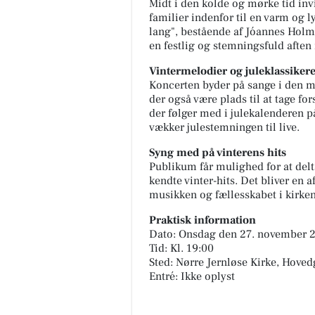
Midt i den kolde og mørke tid inv
familier indenfor til en varm og l
lang", bestående af Jóannes Holm
en festlig og stemningsfuld aften 
Vintermelodier og juleklassiker
Koncerten byder på sange i den m
der også være plads til at tage fo
der følger med i julekalenderen p
vækker julestemningen til live.
Syng med på vinterens hits
Publikum får mulighed for at delt
kendte vinter-hits. Det bliver en 
musikken og fællesskabet i kirke
Praktisk information
Dato: Onsdag den 27. november 
Tid: Kl. 19:00
Sted: Nørre Jernløse Kirke, Hove
Entré: Ikke oplyst