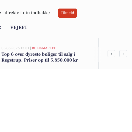
 -
direkte i din indbakke
Tilmeld
R
VEJRET
05-08-2026 13:01 |
BOLIGMARKED
02-08-2026 16:0
‹
›
Top 6 over dyreste boliger til salg i
Spier PS vin 
Regstrup. Priser op til 5.850.000 kr
12 kr. hos D