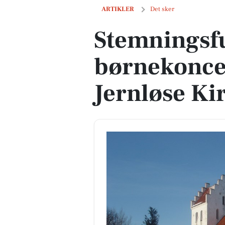
Stemningsfuld børnekoncert i Nørre J
ARTIKLER
Det sker
Stemningsf
børnekoncer
Jernløse Ki