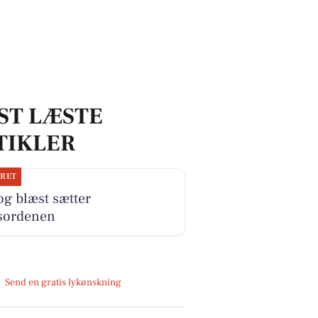
ST LÆSTE
TIKLER
JRET
og blæst sætter
sordenen
Send en gratis lykønskning