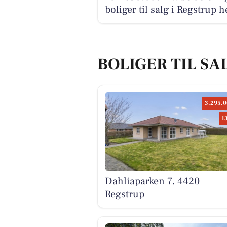
boliger til salg i Regstrup h
BOLIGER TIL SA
3.295.0
1
Dahliaparken 7, 4420
Regstrup