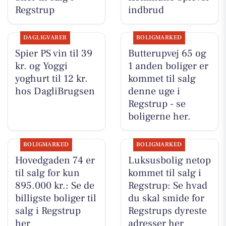
Regstrup
indbrud
DAGLIGVARER
BOLIGMARKED
Spier PS vin til 39
Butterupvej 65 og
kr. og Yoggi
1 anden boliger er
yoghurt til 12 kr.
kommet til salg
hos DagliBrugsen
denne uge i
Regstrup - se
boligerne her.
BOLIGMARKED
BOLIGMARKED
Hovedgaden 74 er
Luksusbolig netop
til salg for kun
kommet til salg i
895.000 kr.: Se de
Regstrup: Se hvad
billigste boliger til
du skal smide for
salg i Regstrup
Regstrups dyreste
her
adresser her