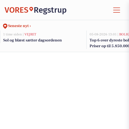
VORES
Regstrup
Seneste nyt ›
1 time siden |
VEJRET
05-08-2026 13:01 |
BOLI
Sol og blæst sætter dagsordenen
Top 6 over dyreste boli
Priser op til 5.850.00