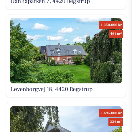
Dahliaparken 7, 4420 Regstrup
4.250.000 kr
2
461 m
Løvenborgvej 18, 4420 Regstrup
2.695.000 kr
2
224 m