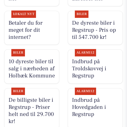
LOKALT NYT
BILER
Betaler du for
De dyreste biler i
meget for dit
Regstrup - Pris op
internet?
til 547.700 kr!
BILER
ALARM112
10 dyreste biler til
Indbrud på
salg i nærheden af
Troldskovvej i
Holbæk Kommune
Regstrup
BILER
ALARM112
De billigste biler i
Indbrud på
Regstrup - Priser
Hovedgaden i
helt ned til 29.700
Regstrup
kr!