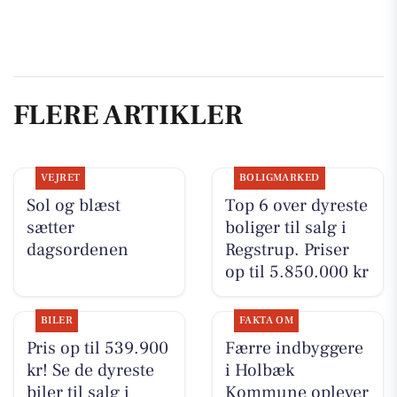
FLERE ARTIKLER
VEJRET
BOLIGMARKED
Sol og blæst
Top 6 over dyreste
sætter
boliger til salg i
dagsordenen
Regstrup. Priser
op til 5.850.000 kr
BILER
FAKTA OM
Pris op til 539.900
Færre indbyggere
kr! Se de dyreste
i Holbæk
biler til salg i
Kommune oplever