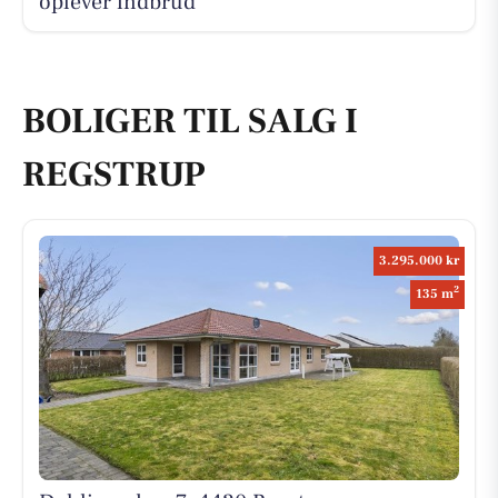
oplever indbrud
BOLIGER TIL SALG I
REGSTRUP
3.295.000 kr
2
135 m