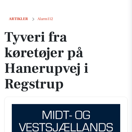
Tyveri fra køretøjer på Hanerupvej i Regstrup
ARTIKLER
Alarm112
Tyveri fra
køretøjer på
Hanerupvej i
Regstrup