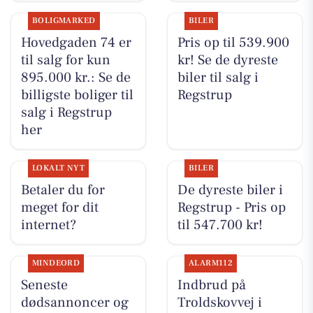
BOLIGMARKED
BILER
Hovedgaden 74 er
Pris op til 539.900
til salg for kun
kr! Se de dyreste
895.000 kr.: Se de
biler til salg i
billigste boliger til
Regstrup
salg i Regstrup
her
LOKALT NYT
BILER
Betaler du for
De dyreste biler i
meget for dit
Regstrup - Pris op
internet?
til 547.700 kr!
MINDEORD
ALARM112
Seneste
Indbrud på
dødsannoncer og
Troldskovvej i