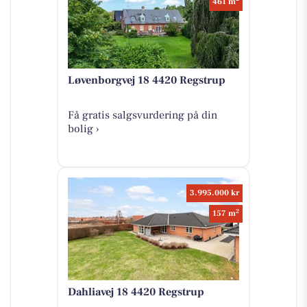
461 m
Løvenborgvej 18 4420 Regstrup
Få gratis salgsvurdering på din
bolig ›
3.995.000 kr
2
157 m
Dahliavej 18 4420 Regstrup