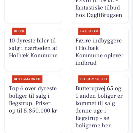
PS vin til 39 kr. -
fantastiske tilbud
hos DagliBrugsen
BILER
FAKTA OM
10 dyreste biler til
Færre indbyggere
salg i nærheden af
i Holbæk
Holbæk Kommune
Kommune oplever
indbrud
BOLIGMARKED
BOLIGMARKED
Top 6 over dyreste
Butterupvej 65 og
boliger til salg i
1 anden boliger er
Regstrup. Priser
kommet til salg
op til 5.850.000 kr
denne uge i
Regstrup - se
boligerne her.