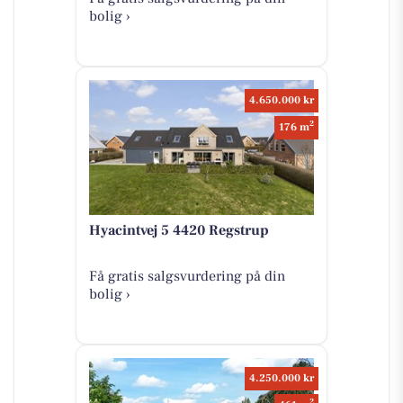
bolig ›
4.650.000 kr
2
176 m
Hyacintvej 5 4420 Regstrup
Få gratis salgsvurdering på din
bolig ›
4.250.000 kr
2