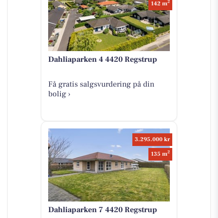
2
142 m
Dahliaparken 4 4420 Regstrup
Få gratis salgsvurdering på din
bolig ›
3.295.000 kr
2
135 m
Dahliaparken 7 4420 Regstrup