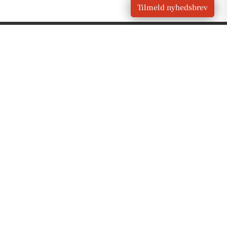
Tilmeld nyhedsbrev
VORES
Regstrup
OM VORES DIGITAL
Om os
For annoncører
Vilkår og Privatlivspolitik
Kontakt VORES Digital
Administrer samtykke