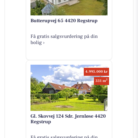
Butterupvej 65 4420 Regstrup
Få gratis salgsvurdering på din
bolig ›
4.995.000 kr
2
331 m
Gl. Skovvej 124 Sdr. Jernløse 4420
Regstrup
Få gratis salgsvurdering på din