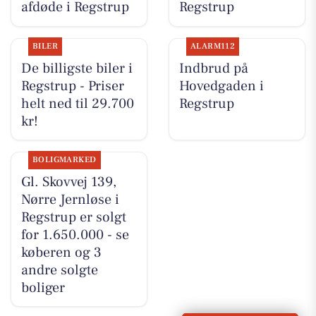
afdøde i Regstrup
Regstrup
BILER
ALARM112
De billigste biler i
Indbrud på
Regstrup - Priser
Hovedgaden i
helt ned til 29.700
Regstrup
kr!
BOLIGMARKED
Gl. Skovvej 139,
Nørre Jernløse i
Regstrup er solgt
for 1.650.000 - se
køberen og 3
andre solgte
boliger