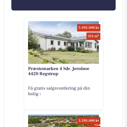
3.495.000 kr
2
212 m
Præstemarken 4 Sdr. Jernløse
4420 Regstrup
Få gratis salgsvurdering på din
bolig ›
3.295.000 kr