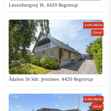
Løvenborgvej 18, 4420 Regstrup
2.695.000 kr
2
224 m
Ådalen 16 Sdr. Jernløse, 4420 Regstrup
3.495.000 kr
2
130 m