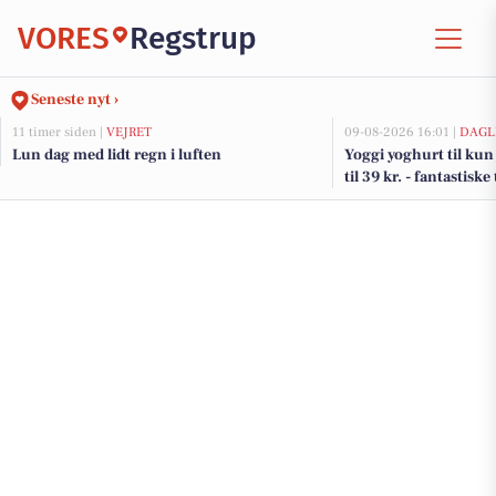
VORES
Regstrup
Seneste nyt ›
11 timer siden |
VEJRET
09-08-2026 16:01 |
DAGL
Lun dag med lidt regn i luften
Yoggi yoghurt til kun 
til 39 kr. - fantastiske
DagliBrugsen