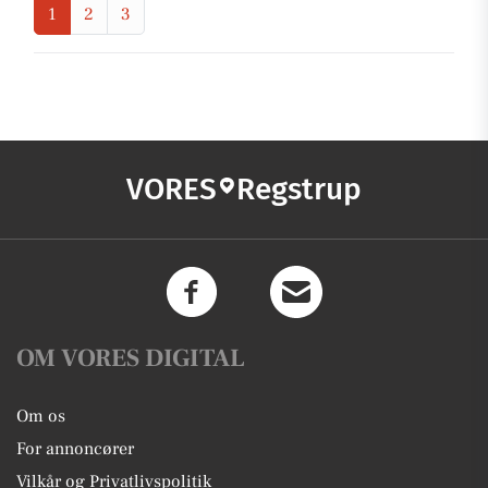
1
2
3
VORES
Regstrup
OM VORES DIGITAL
Om os
For annoncører
Vilkår og Privatlivspolitik